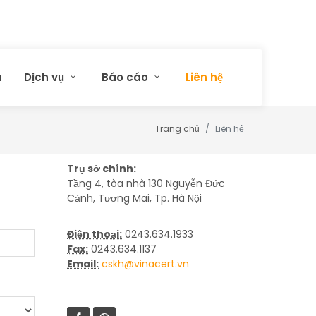
ủ
Dịch vụ
Báo cáo
Liên hệ
Trang chủ
Liên hệ
Trụ sở chính:
Tầng 4, tòa nhà 130 Nguyễn Đức
Cảnh, Tương Mai, Tp. Hà Nội
Điện thoại:
0243.634.1933
Fax:
0243.634.1137
Email:
cskh@vinacert.vn