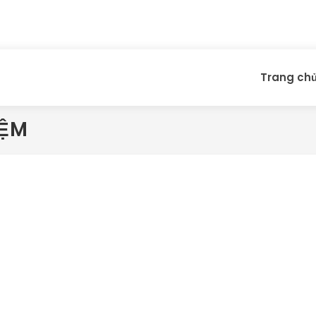
Trang ch
IỆM